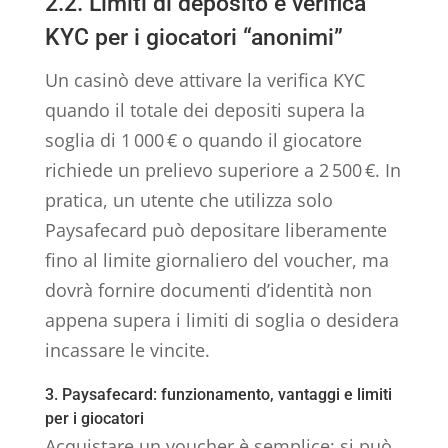
2.2. Limiti di deposito e verifica
KYC per i giocatori “anonimi”
Un casinò deve attivare la verifica KYC
quando il totale dei depositi supera la
soglia di 1 000 € o quando il giocatore
richiede un prelievo superiore a 2 500 €. In
pratica, un utente che utilizza solo
Paysafecard può depositare liberamente
fino al limite giornaliero del voucher, ma
dovrà fornire documenti d’identità non
appena supera i limiti di soglia o desidera
incassare le vincite.
3. Paysafecard: funzionamento, vantaggi e limiti
per i giocatori
Acquistare un voucher è semplice: si può