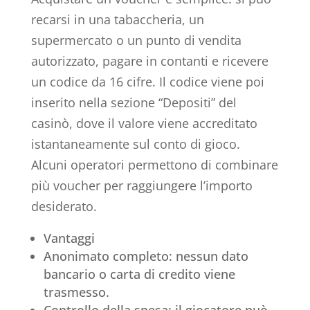
recarsi in una tabaccheria, un
supermercato o un punto di vendita
autorizzato, pagare in contanti e ricevere
un codice da 16 cifre. Il codice viene poi
inserito nella sezione “Depositi” del
casinò, dove il valore viene accreditato
istantaneamente sul conto di gioco.
Alcuni operatori permettono di combinare
più voucher per raggiungere l’importo
desiderato.
Vantaggi
Anonimato completo: nessun dato
bancario o carta di credito viene
trasmesso.
Controllo della spesa: il giocatore può