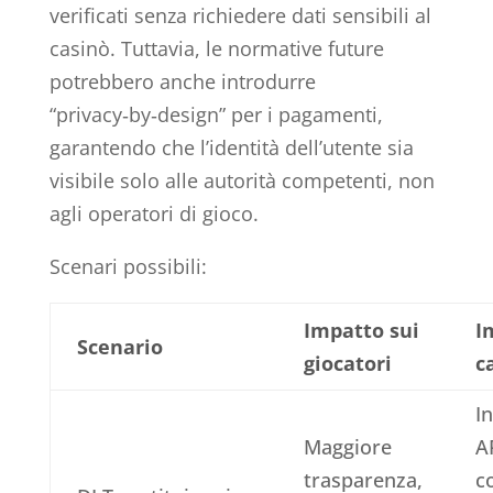
verificati senza richiedere dati sensibili al
casinò. Tuttavia, le normative future
potrebbero anche introdurre
“privacy‑by‑design” per i pagamenti,
garantendo che l’identità dell’utente sia
visibile solo alle autorità competenti, non
agli operatori di gioco.
Scenari possibili:
Impatto sui
I
Scenario
giocatori
c
I
Maggiore
A
trasparenza,
c