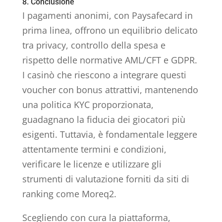
8. Conclusione
I pagamenti anonimi, con Paysafecard in
prima linea, offrono un equilibrio delicato
tra privacy, controllo della spesa e
rispetto delle normative AML/CFT e GDPR.
I casinò che riescono a integrare questi
voucher con bonus attrattivi, mantenendo
una politica KYC proporzionata,
guadagnano la fiducia dei giocatori più
esigenti. Tuttavia, è fondamentale leggere
attentamente termini e condizioni,
verificare le licenze e utilizzare gli
strumenti di valutazione forniti da siti di
ranking come Moreq2.
Scegliendo con cura la piattaforma,