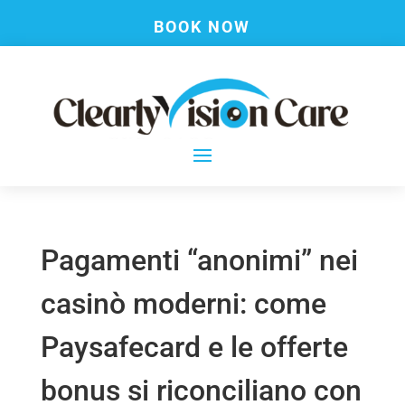
BOOK NOW
Pagamenti “anonimi” nei
casinò moderni: come
Paysafecard e le offerte
bonus si riconciliano con