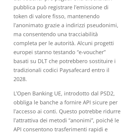
pubblica può registrare l’emissione di
token di valore fisso, mantenendo
l’anonimato grazie a indirizzi pseudonimi,
ma consentendo una tracciabilità
completa per le autorità. Alcuni progetti
europei stanno testando “e‑voucher”
basati su DLT che potrebbero sostituire i
tradizionali codici Paysafecard entro il
2028.
L’Open Banking UE, introdotto dal PSD2,
obbliga le banche a fornire API sicure per
l’accesso ai conti. Questo potrebbe ridurre
l’attrattiva dei metodi “anonimi”, poiché le
API consentono trasferimenti rapidi e