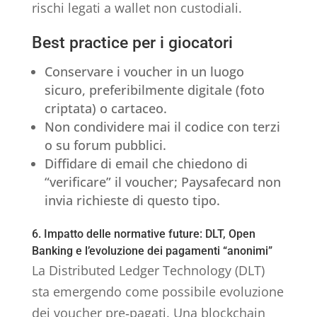
rischi legati a wallet non custodiali.
Best practice per i giocatori
Conservare i voucher in un luogo
sicuro, preferibilmente digitale (foto
criptata) o cartaceo.
Non condividere mai il codice con terzi
o su forum pubblici.
Diffidare di email che chiedono di
“verificare” il voucher; Paysafecard non
invia richieste di questo tipo.
6. Impatto delle normative future: DLT, Open
Banking e l’evoluzione dei pagamenti “anonimi”
La Distributed Ledger Technology (DLT)
sta emergendo come possibile evoluzione
dei voucher pre‑pagati. Una blockchain