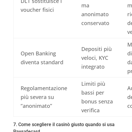
DLT sostituisce i
ma
m
voucher fisici
anonimato
r
conservato
de
ve
M
Depositi più
Open Banking
d
veloci, KYC
diventa standard
d
integrato
p
Limiti più
Regolamentazione
A
bassi per
più severa su
de
bonus senza
“anonimato”
c
verifica
7. Come scegliere il casinò giusto quando si usa
Paysafecard