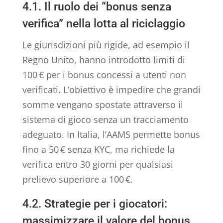
4.1. Il ruolo dei “bonus senza
verifica” nella lotta al riciclaggio
Le giurisdizioni più rigide, ad esempio il
Regno Unito, hanno introdotto limiti di
100 € per i bonus concessi a utenti non
verificati. L’obiettivo è impedire che grandi
somme vengano spostate attraverso il
sistema di gioco senza un tracciamento
adeguato. In Italia, l’AAMS permette bonus
fino a 50 € senza KYC, ma richiede la
verifica entro 30 giorni per qualsiasi
prelievo superiore a 100 €.
4.2. Strategie per i giocatori:
massimizzare il valore del bonus