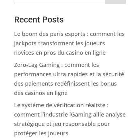
Recent Posts
Le boom des paris esports : comment les
jackpots transforment les joueurs
novices en pros du casino en ligne
Zero‑Lag Gaming : comment les
performances ultra‑rapides et la sécurité
des paiements redéfinissent les bonus
des casinos en ligne
Le système de vérification réaliste :
comment l’industrie iGaming allie analyse
stratégique et jeu responsable pour
protéger les joueurs