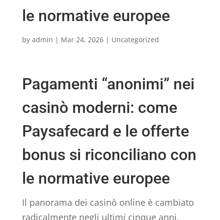
le normative europee
by
admin
|
Mar 24, 2026
|
Uncategorized
Pagamenti “anonimi” nei
casinò moderni: come
Paysafecard e le offerte
bonus si riconciliano con
le normative europee
Il panorama dei casinò online è cambiato
radicalmente negli ultimi cinque anni,