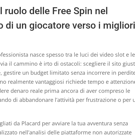
l ruolo delle Free Spin nel
 di un giocatore verso i miglior
fessionista nasce spesso tra le luci dei video slot e l
ia il cammino è irto di ostacoli: scegliere il sito gius
, gestire un budget limitato senza incorrere in perdit
iano realmente vantaggiosi richiede tempo e attenzion
endere denaro reale prima ancora di aver compreso le
ando di abbandonare l’attività per frustrazione o per 
liati da Placard per avviare la tua avventura senza
ializzato nell’analisi delle piattaforme non autorizzate