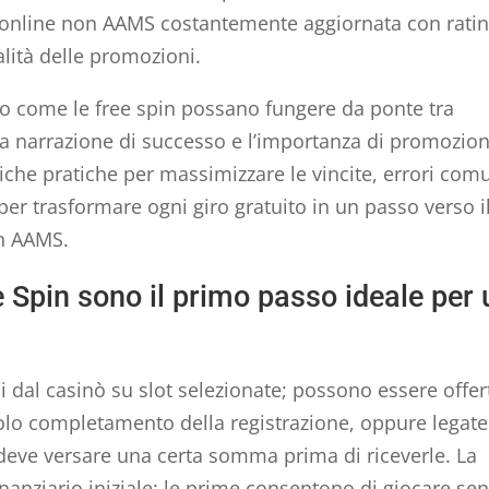
o online non AAMS costantemente aggiornata con rati
alità delle promozioni.
mo come le free spin possano fungere da ponte tra
ella narrazione di successo e l’importanza di promozion
niche pratiche per massimizzare le vincite, errori com
er trasformare ogni giro gratuito in un passo verso i
on AAMS.
e Spin sono il primo passo ideale per 
si dal casinò su slot selezionate; possono essere offer
solo completamento della registrazione, oppure legate
deve versare una certa somma prima di riceverle. La
finanziario iniziale: le prime consentono di giocare se