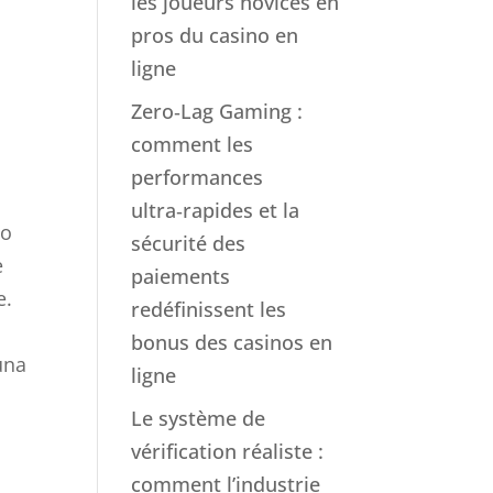
les joueurs novices en
pros du casino en
ligne
i
Zero‑Lag Gaming :
comment les
performances
e
ultra‑rapides et la
to
sécurité des
e
paiements
e.
redéfinissent les
bonus des casinos en
una
ligne
Le système de
vérification réaliste :
comment l’industrie