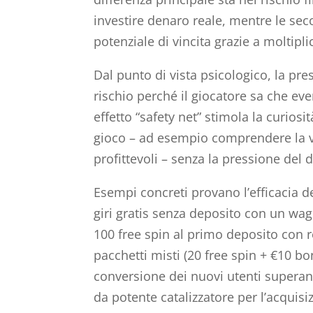
investire denaro reale, mentre le 
potenziale di vincita grazie a moltiplic
Dal punto di vista psicologico, la pr
rischio perché il giocatore sa che eve
effetto “safety net” stimola la curio
gioco – ad esempio comprendere la vola
profittevoli – senza la pressione del 
Esempi concreti provano l’efficacia de
giri gratis senza deposito con un wag
100 free spin al primo deposito con r
pacchetti misti (20 free spin + €10 bon
conversione dei nuovi utenti superano
da potente catalizzatore per l’acquis