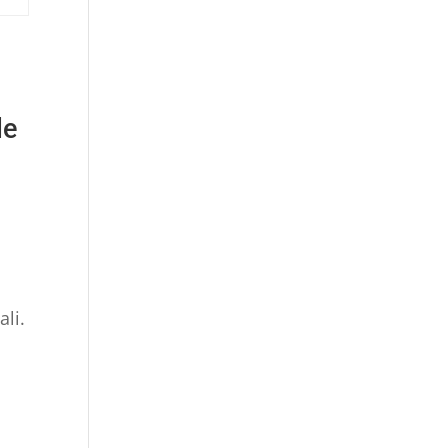
le
ali.