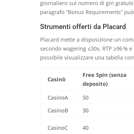
giornaliero sul numero di giri gratuit
paragrafo “Bonus Requirements” può s
Strumenti offerti da Placard
Placard mette a disposizione un comp
secondo wagering ≤30x, RTP ≥96 % e l
possibile visualizzare una tabella co
Free Spin (senza
Casinò
deposito)
CasinoA
50
CasinoB
30
CasinoC
40