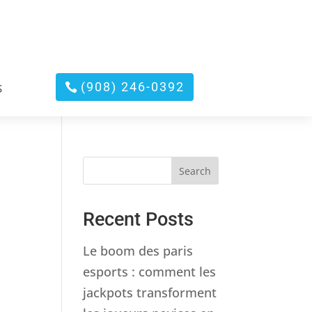
(908) 246-0392
S
Search
i
Recent Posts
Le boom des paris
esports : comment les
jackpots transforment