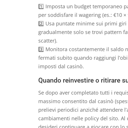
1️⃣ Imposta un budget temporaneo pa
per soddisfare il wagering (es.: €10 ×
2️⃣ Usa puntate minime sui primi giri
gradualmente solo se trovi pattern f
scatter).
3️⃣ Monitora costantemente il saldo ne
fermati subito quando raggiungi l’obi
imposti dal casinò.
Quando reinvestire o ritirare s
Se dopo aver completato tutti i requis
massimo consentito dal casinò (spesso 
prelievi periodici anziché attendere l
cambiamenti nelle policy del sito. Al
desideri continuare a giocare con lo s