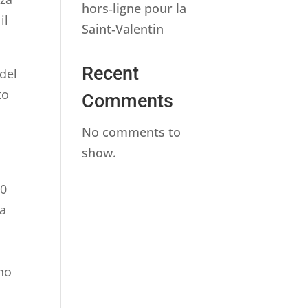
hors‑ligne pour la
il
Saint‑Valentin
Recent
 del
to
Comments
No comments to
show.
50
 a
ono