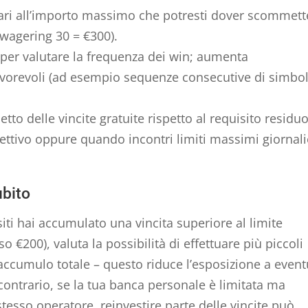
ri all’importo massimo che potresti dover scommett
 wagering 30 = €300).
 per valutare la frequenza dei win; aumenta
avorevoli (ad esempio sequenze consecutive di simbol
tto delle vincite gratuite rispetto al requisito residuo
ettivo oppure quando incontri limiti massimi giornali
ubito
iti hai accumulato una vincita superiore al limite
€200), valuta la possibilità di effettuare più piccoli
’accumulo totale – questo riduce l’esposizione a event
 contrario, se la tua banca personale è limitata ma
tesso operatore, reinvestire parte delle vincite può