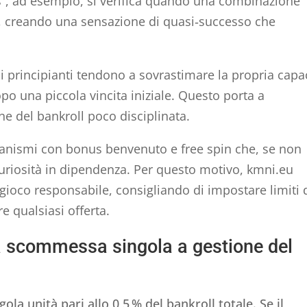
s”, ad esempio, si verifica quando una combinazione
, creando una sensazione di quasi‑successo che
 i principianti tendono a sovrastimare la propria capa
dopo una piccola vincita iniziale. Questo porta a
 del bankroll poco disciplinata.
canismi con bonus benvenuto e free spin che, se non
uriosità in dipendenza. Per questo motivo, kmni.eu
 gioco responsabile, consigliando di impostare limiti 
e qualsiasi offerta.
 da scommessa singola a gestione del
ola unità pari allo 0,5 % del bankroll totale. Se il