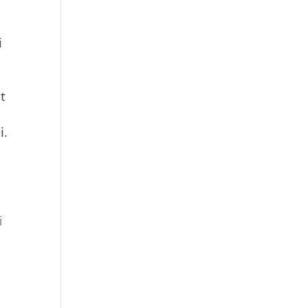
i
t
i.
i