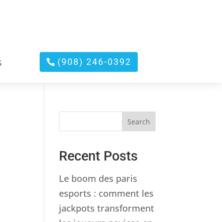
(908) 246-0392
S
Search
Recent Posts
Le boom des paris
esports : comment les
jackpots transforment