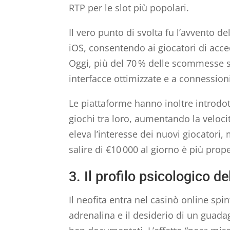
RTP per le slot più popolari.
Il vero punto di svolta fu l’avvento 
iOS, consentendo ai giocatori di acc
Oggi, più del 70 % delle scommesse su
interfacce ottimizzate e a connession
Le piattaforme hanno inoltre introdo
giochi tra loro, aumentando la veloci
eleva l’interesse dei nuovi giocatori,
salire di €10 000 al giorno è più pr
3. Il profilo psicologico de
Il neofita entra nel casinò online spint
adrenalina e il desiderio di un guada