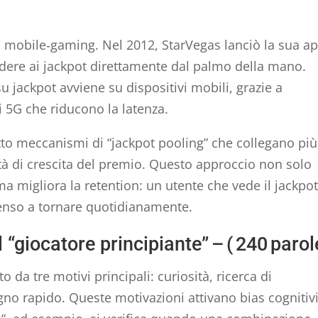
del mobile‑gaming. Nel 2012, StarVegas lanciò la sua a
edere ai jackpot direttamente dal palmo della mano.
 jackpot avviene su dispositivi mobili, grazie a
i 5G che riducono la latenza.
tto meccanismi di “jackpot pooling” che collegano più
tà di crescita del premio. Questo approccio non solo
 ma migliora la retention: un utente che vede il jackpo
openso a tornare quotidianamente.
l “giocatore principiante” – ( 240 parol
o da tre motivi principali: curiosità, ricerca di
gno rapido. Queste motivazioni attivano bias cognitiv