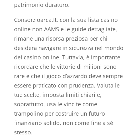
patrimonio duraturo.
Consorzioarca.It, con la sua lista casino
online non AAMS e le guide dettagliate,
rimane una risorsa preziosa per chi
desidera navigare in sicurezza nel mondo
dei casinò online. Tuttavia, è importante
ricordare che le vittorie di milioni sono
rare e che il gioco d’azzardo deve sempre
essere praticato con prudenza. Valuta le
tue scelte, imposta limiti chiari e,
soprattutto, usa le vincite come
trampolino per costruire un futuro
finanziario solido, non come fine a sé
stesso.