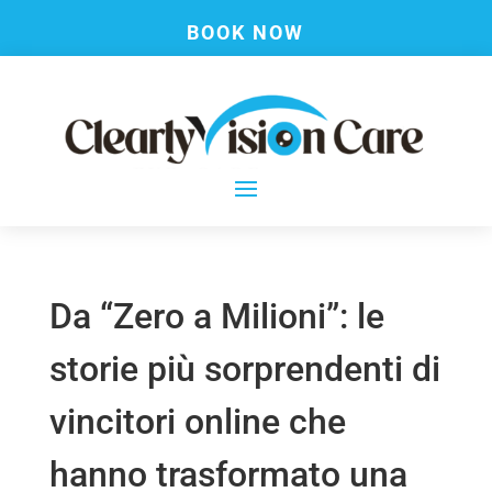
BOOK NOW
Da “Zero a Milioni”: le
storie più sorprendenti di
vincitori online che
hanno trasformato una