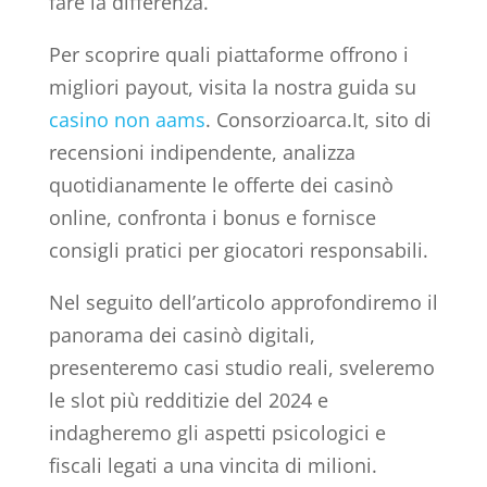
fare la differenza.
Per scoprire quali piattaforme offrono i
migliori payout, visita la nostra guida su
casino non aams
. Consorzioarca.It, sito di
recensioni indipendente, analizza
quotidianamente le offerte dei casinò
online, confronta i bonus e fornisce
consigli pratici per giocatori responsabili.
Nel seguito dell’articolo approfondiremo il
panorama dei casinò digitali,
presenteremo casi studio reali, sveleremo
le slot più redditizie del 2024 e
indagheremo gli aspetti psicologici e
fiscali legati a una vincita di milioni.