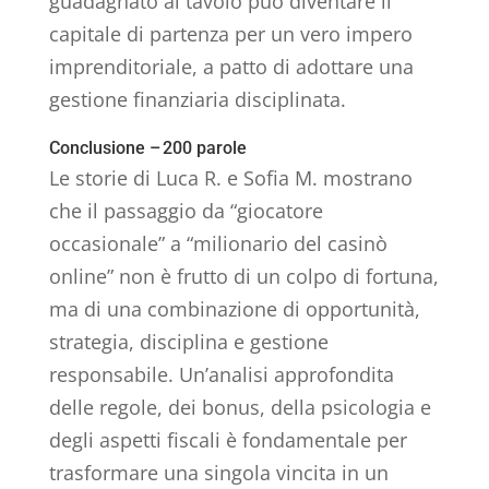
guadagnato al tavolo può diventare il
capitale di partenza per un vero impero
imprenditoriale, a patto di adottare una
gestione finanziaria disciplinata.
Conclusione – 200 parole
Le storie di Luca R. e Sofia M. mostrano
che il passaggio da “giocatore
occasionale” a “milionario del casinò
online” non è frutto di un colpo di fortuna,
ma di una combinazione di opportunità,
strategia, disciplina e gestione
responsabile. Un’analisi approfondita
delle regole, dei bonus, della psicologia e
degli aspetti fiscali è fondamentale per
trasformare una singola vincita in un