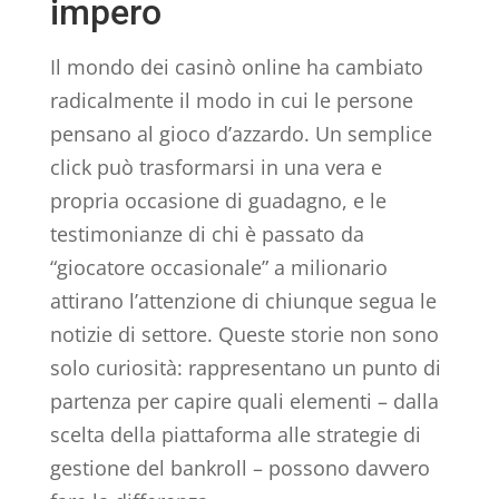
impero
Il mondo dei casinò online ha cambiato
radicalmente il modo in cui le persone
pensano al gioco d’azzardo. Un semplice
click può trasformarsi in una vera e
propria occasione di guadagno, e le
testimonianze di chi è passato da
“giocatore occasionale” a milionario
attirano l’attenzione di chiunque segua le
notizie di settore. Queste storie non sono
solo curiosità: rappresentano un punto di
partenza per capire quali elementi – dalla
scelta della piattaforma alle strategie di
gestione del bankroll – possono davvero