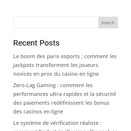
Search
Recent Posts
Le boom des paris esports : comment les
jackpots transforment les joueurs
novices en pros du casino en ligne
Zero‑Lag Gaming : comment les
performances ultra‑rapides et la sécurité
des paiements redéfinissent les bonus
des casinos en ligne
Le système de vérification réaliste :