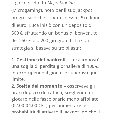
Il gioco scelto fu
Mega Moolah
(Microgaming), noto per il suo jackpot
progressivo che supera spesso i 5 milioni
di euro. Luca iniziò con un deposito di
500 €, sfruttando un bonus di benvenuto
del 250 % più 200 giri gratuiti. La sua
strategia si basava su tre pilastri:
Gestione del bankroll
– Luca impostò
una soglia di perdita giornaliera di 100 €,
interrompendo il gioco se superava quel
limite.
Scelta del momento
– osservava gli
orari di picco di traffico, scegliendo di
giocare nelle fasce orarie meno affollate
(02:00‑04:00 CET) per aumentare le
probabilità di attivare il jackpot, poiché il