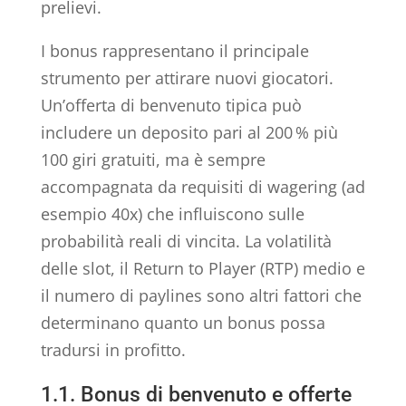
prelievi.
I bonus rappresentano il principale
strumento per attirare nuovi giocatori.
Un’offerta di benvenuto tipica può
includere un deposito pari al 200 % più
100 giri gratuiti, ma è sempre
accompagnata da requisiti di wagering (ad
esempio 40x) che influiscono sulle
probabilità reali di vincita. La volatilità
delle slot, il Return to Player (RTP) medio e
il numero di paylines sono altri fattori che
determinano quanto un bonus possa
tradursi in profitto.
1.1. Bonus di benvenuto e offerte