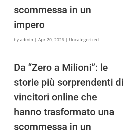
scommessa in un
impero
by
admin
|
Apr 20, 2026
|
Uncategorized
Da “Zero a Milioni”: le
storie più sorprendenti di
vincitori online che
hanno trasformato una
scommessa in un