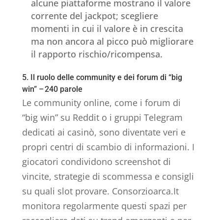
alcune piattaforme mostrano il valore
corrente del jackpot; scegliere
momenti in cui il valore è in crescita
ma non ancora al picco può migliorare
il rapporto rischio/ricompensa.
5. Il ruolo delle community e dei forum di “big
win” – 240 parole
Le community online, come i forum di
“big win” su Reddit o i gruppi Telegram
dedicati ai casinò, sono diventate veri e
propri centri di scambio di informazioni. I
giocatori condividono screenshot di
vincite, strategie di scommessa e consigli
su quali slot provare. Consorzioarca.It
monitora regolarmente questi spazi per