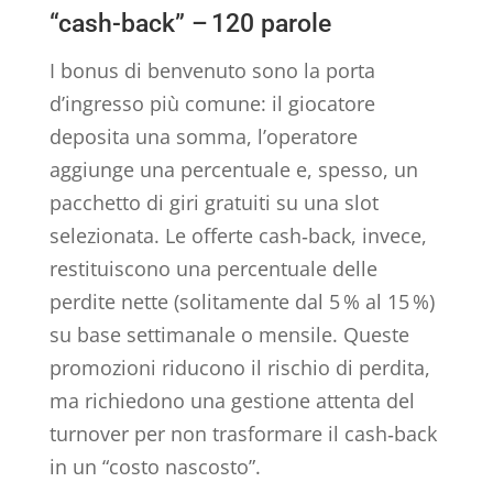
“cash‑back” – 120 parole
I bonus di benvenuto sono la porta
d’ingresso più comune: il giocatore
deposita una somma, l’operatore
aggiunge una percentuale e, spesso, un
pacchetto di giri gratuiti su una slot
selezionata. Le offerte cash‑back, invece,
restituiscono una percentuale delle
perdite nette (solitamente dal 5 % al 15 %)
su base settimanale o mensile. Queste
promozioni riducono il rischio di perdita,
ma richiedono una gestione attenta del
turnover per non trasformare il cash‑back
in un “costo nascosto”.