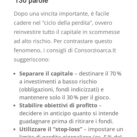
130 parole
Dopo una vincita importante, è facile
cadere nel “ciclo della perdita”, ovvero
reinvestire tutto il capitale in scommesse
ad alto rischio. Per contrastare questo
fenomeno, i consigli di Consorzioarca.It
suggeriscono:
Separare il capitale
– destinare il 70 %
a investimenti a basso rischio
(obbligazioni, fondi indicizzati) e
mantenere solo il 30 % per il gioco.
Stabilire obiettivi di profitto
–
decidere in anticipo quanto si intende
guadagnare prima di ritirare i fondi.
Utilizzare il “stop‑loss”
– impostare un
limite di perdita giornaliero (es. 5 % del