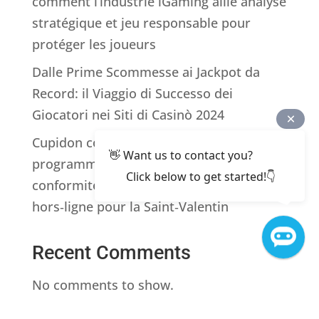
comment l’industrie iGaming allie analyse
stratégique et jeu responsable pour
protéger les joueurs
Dalle Prime Scommesse ai Jackpot da
Record: il Viaggio di Successo dei
Giocatori nei Siti di Casinò 2024
Cupidon connecte les joueurs :
👋 Want us to contact you?
programmes de fidélité mobile,
Click below to get started!👇
conformité réglementaire et jeux
hors‑ligne pour la Saint‑Valentin
Recent Comments
No comments to show.