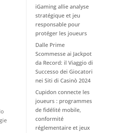
iGaming allie analyse
stratégique et jeu
responsable pour
protéger les joueurs
Dalle Prime
Scommesse ai Jackpot
da Record: il Viaggio di
Successo dei Giocatori
nei Siti di Casinò 2024
Cupidon connecte les
joueurs : programmes
de fidélité mobile,
do
conformité
gie
réglementaire et jeux