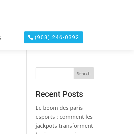
(908) 246-0392
S
Search
Recent Posts
Le boom des paris
esports : comment les
jackpots transforment