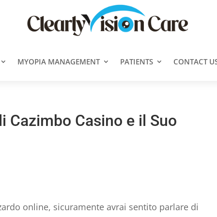
MYOPIA MANAGEMENT
PATIENTS
CONTACT U
di Cazimbo Casino e il Suo
zardo online, sicuramente avrai sentito parlare di