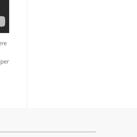
ere
 per