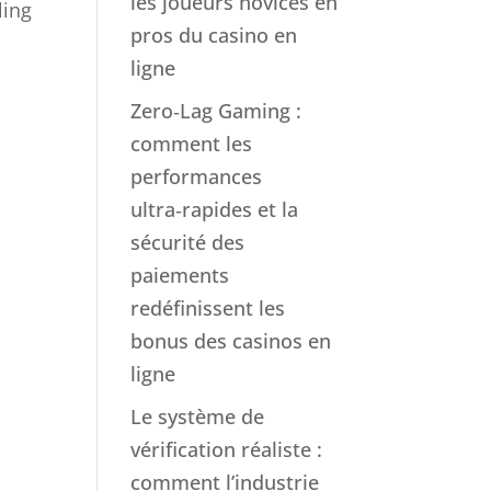
les joueurs novices en
ling
pros du casino en
ligne
Zero‑Lag Gaming :
comment les
performances
ultra‑rapides et la
sécurité des
paiements
redéfinissent les
bonus des casinos en
ligne
Le système de
vérification réaliste :
comment l’industrie