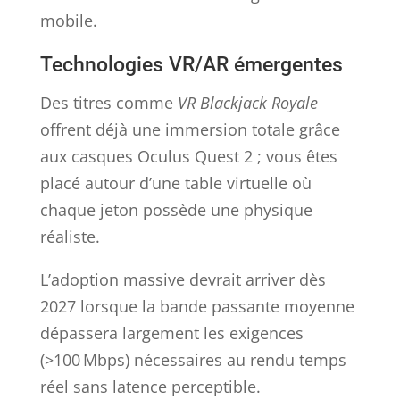
mobile.
Technologies VR/AR émergentes
Des titres comme
VR Blackjack Royale
offrent déjà une immersion totale grâce
aux casques Oculus Quest 2 ; vous êtes
placé autour d’une table virtuelle où
chaque jeton possède une physique
réaliste.
L’adoption massive devrait arriver dès
2027 lorsque la bande passante moyenne
dépassera largement les exigences
(>100 Mbps) nécessaires au rendu temps
réel sans latence perceptible.