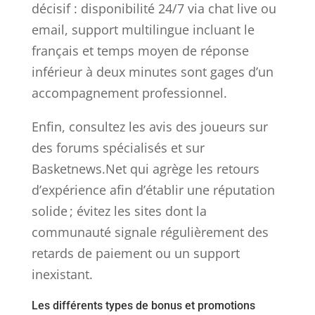
décisif : disponibilité 24/7 via chat live ou
email, support multilingue incluant le
français et temps moyen de réponse
inférieur à deux minutes sont gages d’un
accompagnement professionnel.
Enfin, consultez les avis des joueurs sur
des forums spécialisés et sur
Basketnews.Net qui agrège les retours
d’expérience afin d’établir une réputation
solide ; évitez les sites dont la
communauté signale régulièrement des
retards de paiement ou un support
inexistant.
Les différents types de bonus et promotions