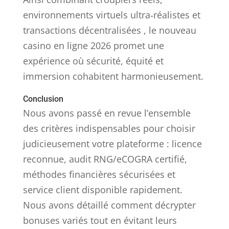
environnements virtuels ultra‑réalistes et
transactions décentralisées , le nouveau
casino en ligne 2026 promet une
expérience où sécurité, équité et
immersion cohabitent harmonieusement.
Conclusion
Nous avons passé en revue l’ensemble
des critères indispensables pour choisir
judicieusement votre plateforme : licence
reconnue, audit RNG/eCOGRA certifié,
méthodes financières sécurisées et
service client disponible rapidement.
Nous avons détaillé comment décrypter
bonuses variés tout en évitant leurs