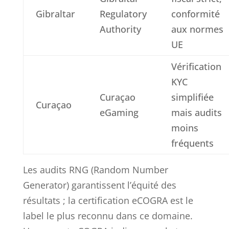
Gibraltar
Regulatory
conformité
Authority
aux normes
UE
Vérification
KYC
Curaçao
simplifiée
Curaçao
eGaming
mais audits
moins
fréquents
Les audits RNG (Random Number
Generator) garantissent l’équité des
résultats ; la certification eCOGRA est le
label le plus reconnu dans ce domaine.