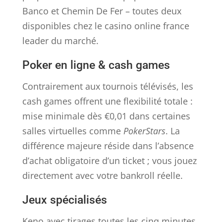
Banco et Chemin De Fer – toutes deux
disponibles chez le casino online france
leader du marché.
Poker en ligne & cash games
Contrairement aux tournois télévisés, les
cash games offrent une flexibilité totale :
mise minimale dès €0,01 dans certaines
salles virtuelles comme
PokerStars
. La
différence majeure réside dans l’absence
d’achat obligatoire d’un ticket ; vous jouez
directement avec votre bankroll réelle.
Jeux spécialisés
Keno avec tirages toutes les cinq minutes