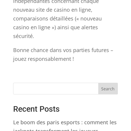
indépendantes concernant chaque
nouveau site de casino en ligne,
comparaisons détaillées (« nouveau
casino en ligne ») ainsi que alertes
sécurité.
Bonne chance dans vos parties futures –
jouez responsablement !
Search
Recent Posts
Le boom des paris esports : comment les
jackpots transforment les joueurs