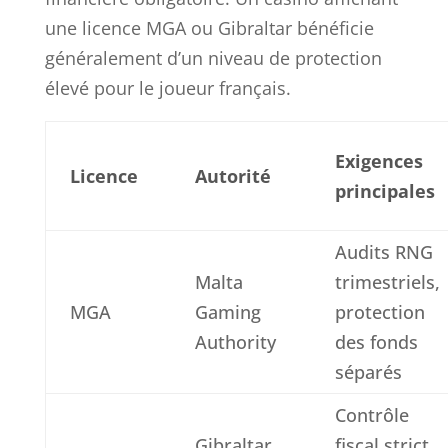
une licence MGA ou Gibraltar bénéficie
généralement d’un niveau de protection
élevé pour le joueur français.
Exigences
Licence
Autorité
principales
Audits RNG
Malta
trimestriels,
MGA
Gaming
protection
Authority
des fonds
séparés
Contrôle
Gibraltar
fiscal strict,