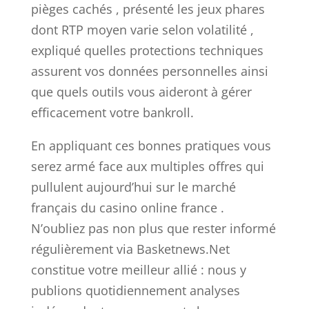
pièges cachés , présenté les jeux phares
dont RTP moyen varie selon volatilité ,
expliqué quelles protections techniques
assurent vos données personnelles ainsi
que quels outils vous aideront à gérer
efficacement votre bankroll.
En appliquant ces bonnes pratiques vous
serez armé face aux multiples offres qui
pullulent aujourd’hui sur le marché
français du casino online france .
N’oubliez pas non plus que rester informé
régulièrement via Basketnews.Net
constitue votre meilleur allié : nous y
publions quotidiennement analyses