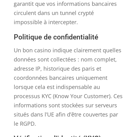
garantit que vos informations bancaires
circulent dans un tunnel crypté
impossible à intercepter.
Politique de confidentialité
Un bon casino indique clairement quelles
données sont collectées : nom complet,
adresse IP, historique des paris et
coordonnées bancaires uniquement
lorsque cela est indispensable au
processus KYC (Know Your Customer). Ces
informations sont stockées sur serveurs
situés dans l’UE afin d’être couvertes par
le RGPD.