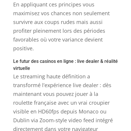
En appliquant ces principes vous
maximisez vos chances non seulement
survivre aux coups rudes mais aussi
profiter pleinement lors des périodes
favorables où votre variance devient
positive.
Le futur des casinos en ligne : live dealer & réalité
virtuelle
Le streaming haute définition a
transformé l’expérience live dealer : dès
maintenant vous pouvez jouer à la
roulette française avec un vrai croupier
visible en HD60fps depuis Monaco ou
Dublin via Zoom‑style video feed intégré
directement dans votre navigateur