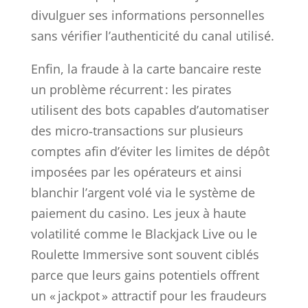
divulguer ses informations personnelles
sans vérifier l’authenticité du canal utilisé.
Enfin, la fraude à la carte bancaire reste
un problème récurrent : les pirates
utilisent des bots capables d’automatiser
des micro‑transactions sur plusieurs
comptes afin d’éviter les limites de dépôt
imposées par les opérateurs et ainsi
blanchir l’argent volé via le système de
paiement du casino. Les jeux à haute
volatilité comme le Blackjack Live ou le
Roulette Immersive sont souvent ciblés
parce que leurs gains potentiels offrent
un « jackpot » attractif pour les fraudeurs