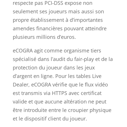
respecte pas PCI‑DSS expose non
seulement ses joueurs mais aussi son
propre établissement à d’importantes
amendes financières pouvant atteindre
plusieurs millions d’euros.
eCOGRA agit comme organisme tiers
spécialisé dans l’audit du fair‑play et de la
protection du joueur dans les jeux
d’argent en ligne. Pour les tables Live
Dealer, eCOGRA vérifie que le flux vidéo
est transmis via HTTPS avec certificat
valide et que aucune altération ne peut
être introduite entre le croupier physique
et le dispositif client du joueur.