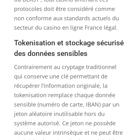
protocoles doit être considéré comme
non conforme aux standards actuels du
secteur du casino en ligne France légal.
Tokenisation et stockage sécurisé
des données sensibles
Contrairement au cryptage traditionnel
qui conserve une clé permettant de
récupérer l’information originale, la
tokenisation remplace chaque donnée
sensible (numéro de carte, IBAN) par un
jeton aléatoire inutilisable hors du
système autorisé. Ce jeton ne possède
aucune valeur intrinsèque et ne peut être