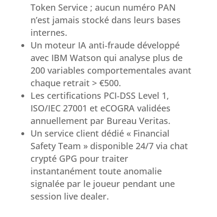
Token Service ; aucun numéro PAN
n’est jamais stocké dans leurs bases
internes.
Un moteur IA anti‑fraude développé
avec IBM Watson qui analyse plus de
200 variables comportementales avant
chaque retrait > €500.
Les certifications PCI‑DSS Level 1,
ISO/IEC 27001 et eCOGRA validées
annuellement par Bureau Veritas.
Un service client dédié « Financial
Safety Team » disponible 24/7 via chat
crypté GPG pour traiter
instantanément toute anomalie
signalée par le joueur pendant une
session live dealer.