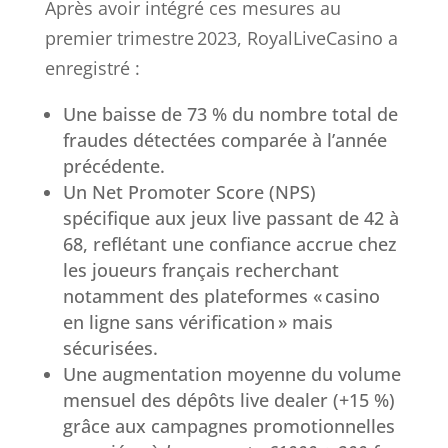
Après avoir intégré ces mesures au
premier trimestre 2023, RoyalLiveCasino a
enregistré :
Une baisse de 73 % du nombre total de
fraudes détectées comparée à l’année
précédente.
Un Net Promoter Score (NPS)
spécifique aux jeux live passant de 42 à
68, reflétant une confiance accrue chez
les joueurs français recherchant
notamment des plateformes « casino
en ligne sans vérification » mais
sécurisées.
Une augmentation moyenne du volume
mensuel des dépôts live dealer (+15 %)
grâce aux campagnes promotionnelles