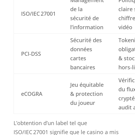
de la
claire 
ISO/IEC 27001
sécurité de
chiffr
l’information
vidéo
Sécurité des
Tokeni
données
obliga
PCI‑DSS
cartes
& sto
bancaires
hors‑l
Vérifi
Jeu équitable
du flu
eCOGRA
& protection
crypté
du joueur
audit 
L’obtention d’un label tel que
ISO/IEC 27001 signifie que le casino a mis