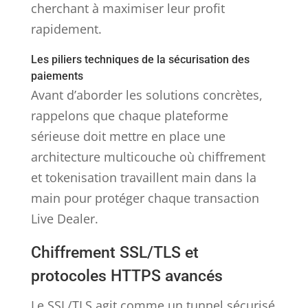
cherchant à maximiser leur profit
rapidement.
Les piliers techniques de la sécurisation des
paiements
Avant d’aborder les solutions concrètes,
rappelons que chaque plateforme
sérieuse doit mettre en place une
architecture multicouche où chiffrement
et tokenisation travaillent main dans la
main pour protéger chaque transaction
Live Dealer.
Chiffrement SSL/TLS et
protocoles HTTPS avancés
Le SSL/TLS agit comme un tunnel sécurisé