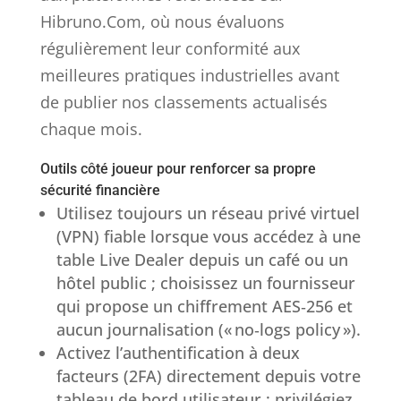
Hibruno.Com, où nous évaluons
régulièrement leur conformité aux
meilleures pratiques industrielles avant
de publier nos classements actualisés
chaque mois.
Outils côté joueur pour renforcer sa propre
sécurité financière
Utilisez toujours un réseau privé virtuel
(VPN) fiable lorsque vous accédez à une
table Live Dealer depuis un café ou un
hôtel public ; choisissez un fournisseur
qui propose un chiffrement AES‑256 et
aucun journalisation (« no‑logs policy »).
Activez l’authentification à deux
facteurs (2FA) directement depuis votre
tableau de bord utilisateur ; privilégiez