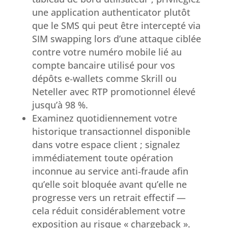
une application authenticator plutôt
que le SMS qui peut être intercepté via
SIM swapping lors d’une attaque ciblée
contre votre numéro mobile lié au
compte bancaire utilisé pour vos
dépôts e‑wallets comme Skrill ou
Neteller avec RTP promotionnel élevé
jusqu’à 98 %.
Examinez quotidiennement votre
historique transactionnel disponible
dans votre espace client ; signalez
immédiatement toute opération
inconnue au service anti‑fraude afin
qu’elle soit bloquée avant qu’elle ne
progresse vers un retrait effectif —
cela réduit considérablement votre
exposition au risque « chargeback ».