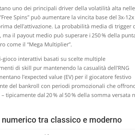
ano uno dei principali driver della volatilità alta nell
ree Spins” può aumentare la vincita base del 3x‑12x
prima dell’attivazione. La probabilità media di trigger 
%, ma il payout medio può superare i 250 % della punt
aro come il “Mega Multiplier”.
gioco interattivi basati su scelte multiple
ementi di skill pur mantenendo la casualità dell’RNG
ntano l’expected value (EV) per il giocatore festivo
e del bankroll con periodi promozionali che offron
zio – tipicamente dal 20 % al 50 % della somma versata 
to numerico tra classico e moderno