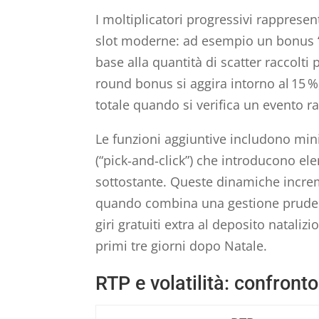
I moltiplicatori progressivi rappresent
slot moderne: ad esempio un bonus “F
base alla quantità di scatter raccolti 
round bonus si aggira intorno al 15 
totale quando si verifica un evento r
Le funzioni aggiuntive includono mini‑
(“pick‑and‑click”) che introducono el
sottostante. Queste dinamiche increme
quando combina una gestione prudent
giri gratuiti extra al deposito natali
primi tre giorni dopo Natale.
RTP e volatilità: confron