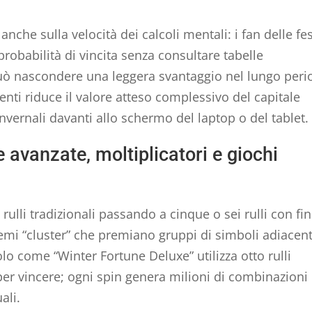
 anche sulla velocità dei calcoli mentali: i fan delle fe
obabilità di vincita senza consultare tabelle
può nascondere una leggera svantaggio nel lungo per
centi riduce il valore atteso complessivo del capitale
nvernali davanti allo schermo del laptop o del tablet.
avanzate, moltiplicatori e giochi
ulli tradizionali passando a cinque o sei rulli con fi
emi “cluster” che premiano gruppi di simboli adiacent
olo come “Winter Fortune Deluxe” utilizza otto rulli
per vincere; ogni spin genera milioni di combinazioni
ali.