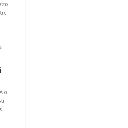
etto
tre
a
i
A o
ti
s