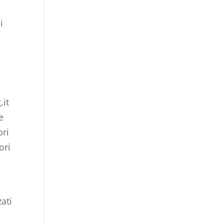
i
.it
e
ori
ori
ati