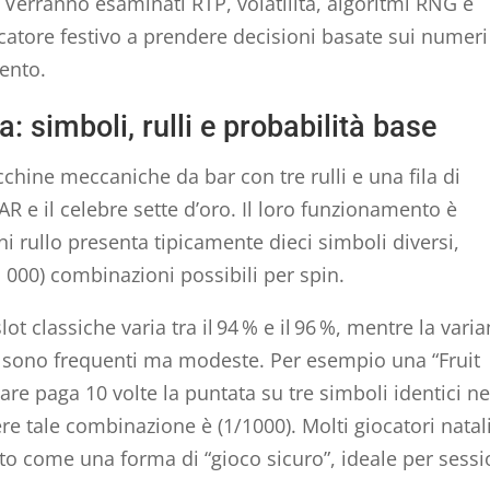
ie. Verranno esaminati RTP, volatilità, algoritmi RNG e
iocatore festivo a prendere decisioni basate sui numeri
ento.
a: simboli, rulli e probabilità base
chine meccaniche da bar con tre rulli e una fila di
 BAR e il celebre sette d’oro. Il loro funzionamento è
i rullo presenta tipicamente dieci simboli diversi,
 000) combinazioni possibili per spin.
lot classiche varia tra il 94 % e il 96 %, mentre la vari
e sono frequenti ma modeste. Per esempio una “Fruit
e paga 10 volte la puntata su tre simboli identici ne
ere tale combinazione è (1/1000). Molti giocatori natali
o come una forma di “gioco sicuro”, ideale per sessi