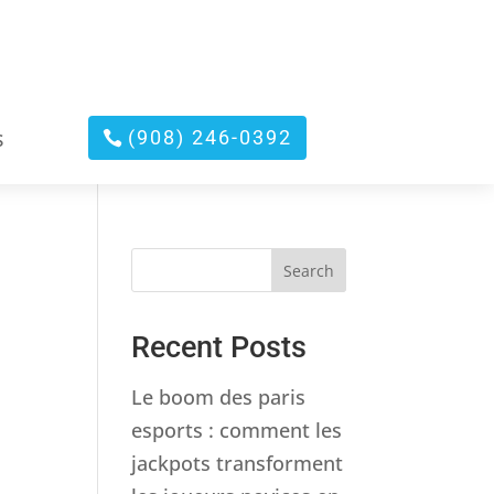
(908) 246-0392
S
Search
Recent Posts
Le boom des paris
esports : comment les
jackpots transforment