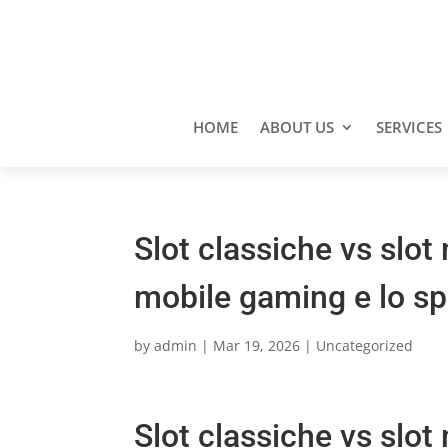
HOME
ABOUT US
SERVICES
Slot classiche vs slo
mobile gaming e lo spi
by
admin
|
Mar 19, 2026
|
Uncategorized
Slot classiche vs slo