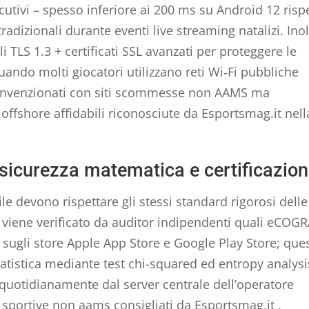
cutivi – spesso inferiore ai 200 ms su Android 12 risp
adizionali durante eventi live streaming natalizi. Inol
 TLS 1.​3 + certificati SSL avanzati per proteggere le
uando molti giocatori utilizzano reti Wi‑Fi pubbliche
 convenzionati con siti scommesse non AAMS ma
ffshore affidabili riconosciute da Esportsmag.it nell
sicurezza matematica e certificazion
le devono rispettare gli stessi standard rigorosi delle
 viene verificato da auditor indipendenti quali eCOGR
sugli store Apple App Store e Google Play Store; ques
atistica mediante test chi-squared ed entropy analysi
 quotidianamente dal server centrale dell’operatore
 sportive non aams consigliati da Esportsmag.it .