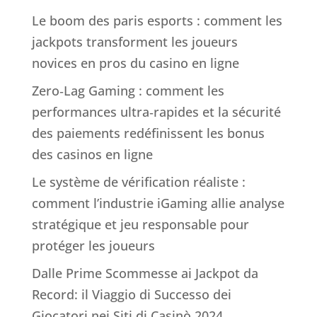
Le boom des paris esports : comment les
jackpots transforment les joueurs
novices en pros du casino en ligne
Zero‑Lag Gaming : comment les
performances ultra‑rapides et la sécurité
des paiements redéfinissent les bonus
des casinos en ligne
Le système de vérification réaliste :
comment l’industrie iGaming allie analyse
stratégique et jeu responsable pour
protéger les joueurs
Dalle Prime Scommesse ai Jackpot da
Record: il Viaggio di Successo dei
Giocatori nei Siti di Casinò 2024