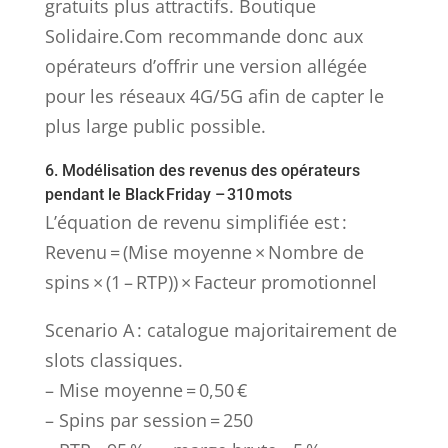
gratuits plus attractifs. Boutique
Solidaire.Com recommande donc aux
opérateurs d’offrir une version allégée
pour les réseaux 4G/5G afin de capter le
plus large public possible.
6. Modélisation des revenus des opérateurs
pendant le Black Friday – 310 mots
L’équation de revenu simplifiée est :
Revenu = (Mise moyenne × Nombre de
spins × (1 – RTP)) × Facteur promotionnel
Scenario A : catalogue majoritairement de
slots classiques.
– Mise moyenne = 0,50 €
– Spins par session = 250