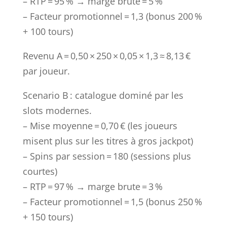
– RTP = 95 % → marge brute = 5 %
– Facteur promotionnel = 1,3 (bonus 200 %
+ 100 tours)
Revenu A = 0,50 × 250 × 0,05 × 1,3 ≈ 8,13 €
par joueur.
Scenario B : catalogue dominé par les
slots modernes.
– Mise moyenne = 0,70 € (les joueurs
misent plus sur les titres à gros jackpot)
– Spins par session = 180 (sessions plus
courtes)
– RTP = 97 % → marge brute = 3 %
– Facteur promotionnel = 1,5 (bonus 250 %
+ 150 tours)