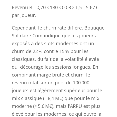
Revenu B = 0,70 × 180 × 0,03 × 1,5 ≈ 5,67 €
par joueur.
Cependant, le churn rate diffère. Boutique
Solidaire.Com indique que les joueurs
exposés à des slots modernes ont un
churn de 22 % contre 15 % pour les
classiques, du fait de la volatilité élevée
qui décourage les sessions longues. En
combinant marge brute et churn, le
revenu total sur un pool de 100 000
joueurs est légèrement supérieur pour le
mix classique (≈ 8,1 M€) que pour le mix
moderne (≈ 5,6 M€), mais l’ARPU est plus
élevé pour les modernes, ce qui ouvre la