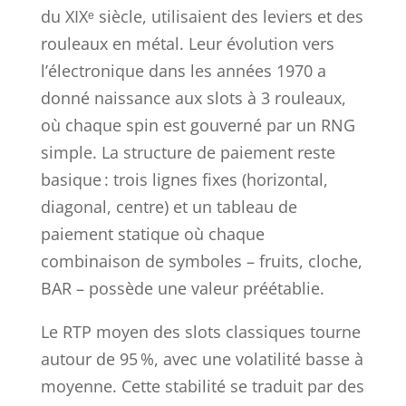
du XIXᵉ siècle, utilisaient des leviers et des
rouleaux en métal. Leur évolution vers
l’électronique dans les années 1970 a
donné naissance aux slots à 3 rouleaux,
où chaque spin est gouverné par un RNG
simple. La structure de paiement reste
basique : trois lignes fixes (horizontal,
diagonal, centre) et un tableau de
paiement statique où chaque
combinaison de symboles – fruits, cloche,
BAR – possède une valeur préétablie.
Le RTP moyen des slots classiques tourne
autour de 95 %, avec une volatilité basse à
moyenne. Cette stabilité se traduit par des