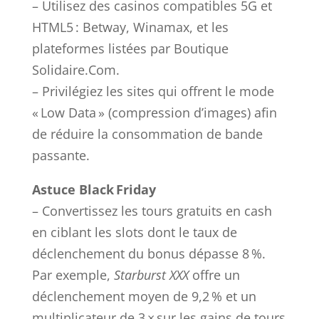
– Utilisez des casinos compatibles 5G et
HTML5 : Betway, Winamax, et les
plateformes listées par Boutique
Solidaire.Com.
– Privilégiez les sites qui offrent le mode
« Low Data » (compression d’images) afin
de réduire la consommation de bande
passante.
Astuce Black Friday
– Convertissez les tours gratuits en cash
en ciblant les slots dont le taux de
déclenchement du bonus dépasse 8 %.
Par exemple,
Starburst XXX
offre un
déclenchement moyen de 9,2 % et un
multiplicateur de 3 × sur les gains de tours