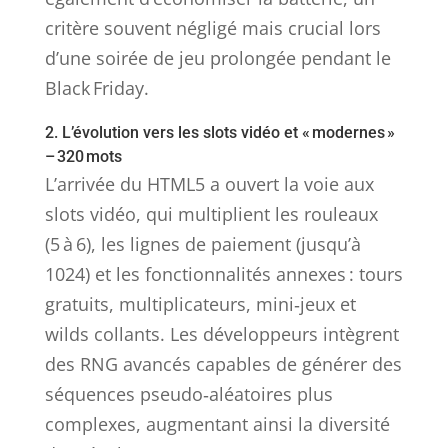
critère souvent négligé mais crucial lors
d’une soirée de jeu prolongée pendant le
Black Friday.
2. L’évolution vers les slots vidéo et « modernes »
– 320 mots
L’arrivée du HTML5 a ouvert la voie aux
slots vidéo, qui multiplient les rouleaux
(5 à 6), les lignes de paiement (jusqu’à
1024) et les fonctionnalités annexes : tours
gratuits, multiplicateurs, mini‑jeux et
wilds collants. Les développeurs intègrent
des RNG avancés capables de générer des
séquences pseudo‑aléatoires plus
complexes, augmentant ainsi la diversité