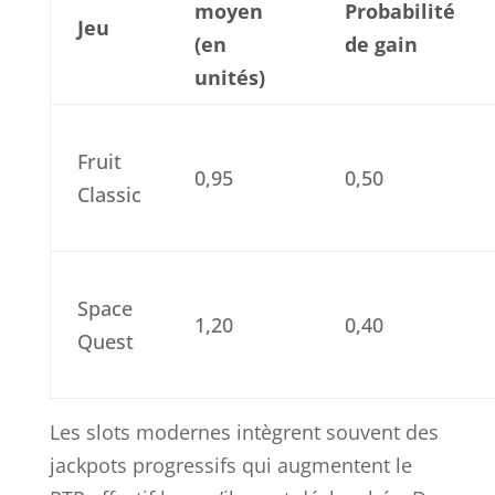
moyen
Probabilité
Jeu
(en
de gain
unités)
Fruit
0,95
0,50
Classic
Space
1,20
0,40
Quest
Les slots modernes intègrent souvent des
jackpots progressifs qui augmentent le