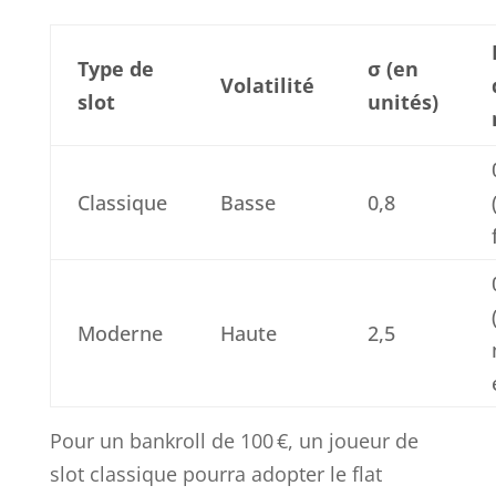
Type de
σ (en
Volatilité
slot
unités)
Classique
Basse
0,8
Moderne
Haute
2,5
Pour un bankroll de 100 €, un joueur de
slot classique pourra adopter le flat