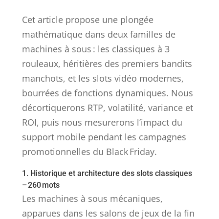
Cet article propose une plongée
mathématique dans deux familles de
machines à sous : les classiques à 3
rouleaux, héritières des premiers bandits
manchots, et les slots vidéo modernes,
bourrées de fonctions dynamiques. Nous
décortiquerons RTP, volatilité, variance et
ROI, puis nous mesurerons l’impact du
support mobile pendant les campagnes
promotionnelles du Black Friday.
1. Historique et architecture des slots classiques
– 260 mots
Les machines à sous mécaniques,
apparues dans les salons de jeux de la fin