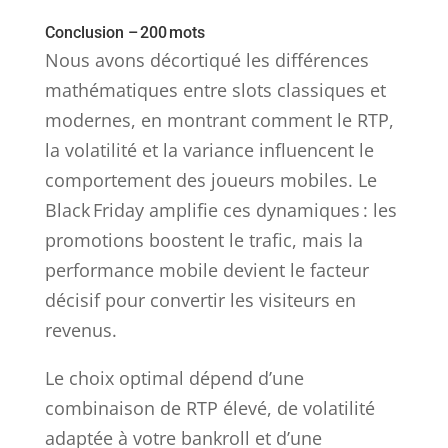
Conclusion – 200 mots
Nous avons décortiqué les différences
mathématiques entre slots classiques et
modernes, en montrant comment le RTP,
la volatilité et la variance influencent le
comportement des joueurs mobiles. Le
Black Friday amplifie ces dynamiques : les
promotions boostent le trafic, mais la
performance mobile devient le facteur
décisif pour convertir les visiteurs en
revenus.
Le choix optimal dépend d’une
combinaison de RTP élevé, de volatilité
adaptée à votre bankroll et d’une