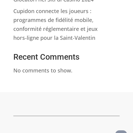
Cupidon connecte les joueurs :
programmes de fidélité mobile,
conformité réglementaire et jeux
hors‑ligne pour la Saint‑Valentin
Recent Comments
No comments to show.