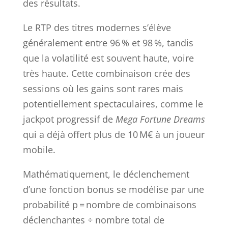
des résultats.
Le RTP des titres modernes s’élève
généralement entre 96 % et 98 %, tandis
que la volatilité est souvent haute, voire
très haute. Cette combinaison crée des
sessions où les gains sont rares mais
potentiellement spectaculaires, comme le
jackpot progressif de
Mega Fortune Dreams
qui a déjà offert plus de 10 M€ à un joueur
mobile.
Mathématiquement, le déclenchement
d’une fonction bonus se modélise par une
probabilité p = nombre de combinaisons
déclenchantes ÷ nombre total de