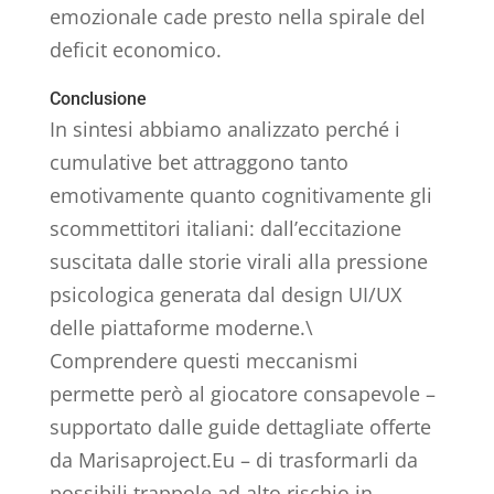
emozionale cade presto nella spirale del
deficit economico.
Conclusione
In sintesi abbiamo analizzato perché i
cumulative bet attraggono tanto
emotivamente quanto cognitivamente gli
scommettitori italiani: dall’eccitazione
suscitata dalle storie virali alla pressione
psicologica generata dal design UI/UX
delle piattaforme moderne.\
Comprendere questi meccanismi
permette però al giocatore consapevole –
supportato dalle guide dettagliate offerte
da Marisaproject.Eu – di trasformarli da
possibili trappole ad alto rischio in