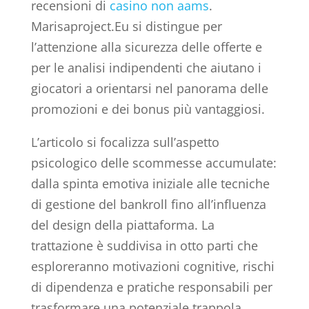
recensioni di
casino non aams
.
Marisaproject.Eu si distingue per
l’attenzione alla sicurezza delle offerte e
per le analisi indipendenti che aiutano i
giocatori a orientarsi nel panorama delle
promozioni e dei bonus più vantaggiosi.
L’articolo si focalizza sull’aspetto
psicologico delle scommesse accumulate:
dalla spinta emotiva iniziale alle tecniche
di gestione del bankroll fino all’influenza
del design della piattaforma. La
trattazione è suddivisa in otto parti che
esploreranno motivazioni cognitive, rischi
di dipendenza e pratiche responsabili per
trasformare una potenziale trappola