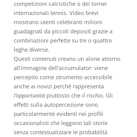
competizioni calcistiche o dei tornei
internazionali tennis. Video brevi
mostrano utenti celebranti milioni
guadagnati da piccoli depositi grazie a
combinazioni perfette su tre o quattro
leghe diverse.
Questi contenuti creano un alone attorno
all’immagine dell’accumulator: viene
percepito come strumento accessibile
anche ai novizi perché rappresenta
l’opportunità
piuttosto che
il rischio
. Gli
effetti sulla autopercezione sono
particolarmente evidenti nei profili
occasionalisti che leggono tali storie
senza contestualizzare le probabilità