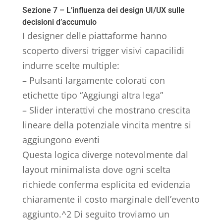
Sezione 7 – L’influenza dei design UI/UX sulle
decisioni d’accumulo
I designer delle piattaforme hanno
scoperto diversi trigger visivi capacilidi
indurre scelte multiple:
– Pulsanti largamente colorati con
etichette tipo “Aggiungi altra lega”
– Slider interattivi che mostrano crescita
lineare della potenziale vincita mentre si
aggiungono eventi
Questa logica diverge notevolmente dal
layout minimalista dove ogni scelta
richiede conferma esplicita ed evidenzia
chiaramente il costo marginale dell’evento
aggiunto.^2 Di seguito troviamo un