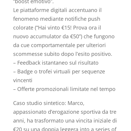
“boost emotivo”.
Le piattaforme digitali accentuano il
fenomeno mediante notifiche push
colorate (“Hai vinto €15! Prova ora il
nuovo accumulator da €50”) che fungono
da cue comportamentale per ulteriori
scommesse subito dopo l’esito positivo.
– Feedback istantaneo sul risultato
– Badge o trofei virtuali per sequenze
vincenti
– Offerte promozionali limitate nel tempo
Caso studio sintetico: Marco,
appassionato d’erogazione sportiva da tre
anni, ha trasformato una vincita iniziale di
€20 su una doppia leggera into a series of