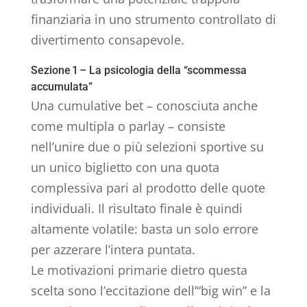
finanziaria in uno strumento controllato di
divertimento consapevole.
Sezione 1 – La psicologia della “scommessa
accumulata”
Una cumulative bet – conosciuta anche
come multipla o parlay – consiste
nell’unire due o più selezioni sportive su
un unico biglietto con una quota
complessiva pari al prodotto delle quote
individuali. Il risultato finale è quindi
altamente volatile: basta un solo errore
per azzerare l’intera puntata.
Le motivazioni primarie dietro questa
scelta sono l’eccitazione dell’“big win” e la