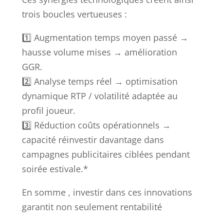
trois boucles vertueuses :
1️⃣ Augmentation temps moyen passé →
hausse volume mises → amélioration
GGR.
2️⃣ Analyse temps réel → optimisation
dynamique RTP / volatilité adaptée au
profil joueur.
3️⃣ Réduction coûts opérationnels →
capacité réinvestir davantage dans
campagnes publicitaires ciblées pendant
soirée estivale.*
En somme , investir dans ces innovations
garantit non seulement rentabilité