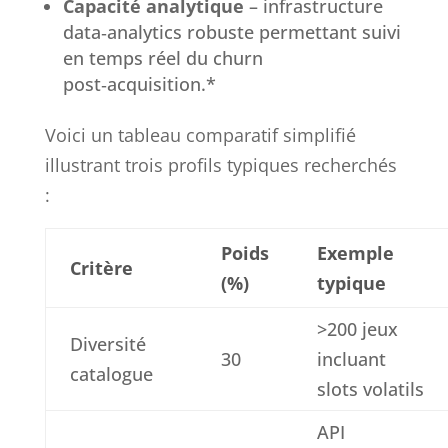
Capacité analytique
– infrastructure
data‑analytics robuste permettant suivi
en temps réel du churn
post‑acquisition.*
Voici un tableau comparatif simplifié
illustrant trois profils typiques recherchés
:
Poids
Exemple
Critère
(%)
typique
>200 jeux
Diversité
30
incluant
catalogue
slots volatils
API