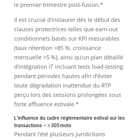
le premier trimestre post‑fusion.*
Il est crucial d’instaurer dès le début des
clauses protectrices telles que earn‑out
conditionnels basés sur KPI mesurables
(taux rétention >85 %, croissance
mensuelle >5 %), ainsi qu’un plan détaillé
d’intégration IT incluant tests load‑testing
pendant périodes hautes afin d’éviter
toute dégradation inattendue du RTP
perçu lors des sessions prolongées sous
forte affluence estivale.*
L’influence du cadre réglementaire estival sur les
transactions – ≈ 305 mots
Pendant l’été plusieurs juridictions