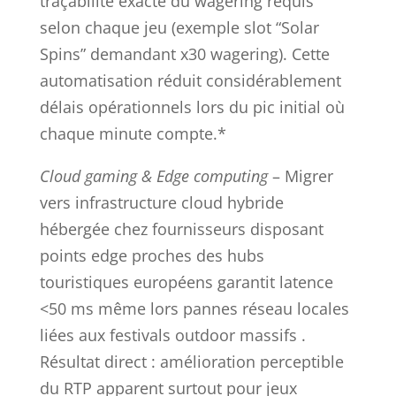
traçabilité exacte du wagering requis
selon chaque jeu (exemple slot “Solar
Spins” demandant x30 wagering). Cette
automatisation réduit considérablement
délais opérationnels lors du pic initial où
chaque minute compte.*
Cloud gaming & Edge computing
– Migrer
vers infrastructure cloud hybride
hébergée chez fournisseurs disposant
points edge proches des hubs
touristiques européens garantit latence
<50 ms même lors pannes réseau locales
liées aux festivals outdoor massifs .
Résultat direct : amélioration perceptible
du RTP apparent surtout pour jeux