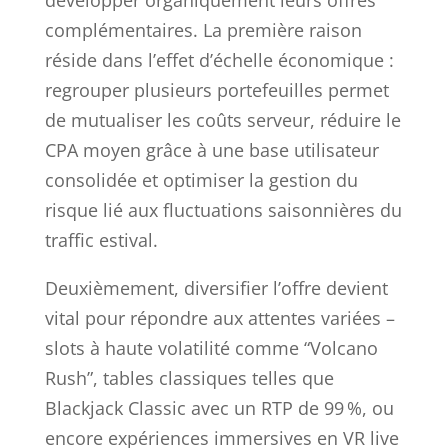
complémentaires. La première raison
réside dans l’effet d’échelle économique :
regrouper plusieurs portefeuilles permet
de mutualiser les coûts serveur, réduire le
CPA moyen grâce à une base utilisateur
consolidée et optimiser la gestion du
risque lié aux fluctuations saisonnières du
traffic estival.
Deuxièmement, diversifier l’offre devient
vital pour répondre aux attentes variées –
slots à haute volatilité comme “Volcano
Rush”, tables classiques telles que
Blackjack Classic avec un RTP de 99 %, ou
encore expériences immersives en VR live