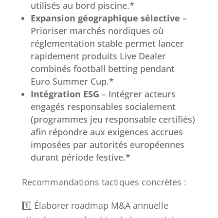
utilisés au bord piscine.*
Expansion géographique sélective
–
Prioriser marchés nordiques où
réglementation stable permet lancer
rapidement produits Live Dealer
combinés football betting pendant
Euro Summer Cup.*
Intégration ESG
– Intégrer acteurs
engagés responsables socialement
(programmes jeu responsable certifiés)
afin répondre aux exigences accrues
imposées par autorités européennes
durant période festive.*
Recommandations tactiques concrètes :
1️⃣ Élaborer roadmap M&A annuelle