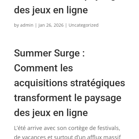
des jeux en ligne
by
admin
|
Jan 26, 2026
|
Uncategorized
Summer Surge :
Comment les
acquisitions stratégiques
transforment le paysage
des jeux en ligne
L’été arrive avec son cortège de festivals,
de vacances et surtout d’un afflux massif