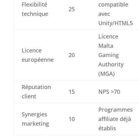
Flexibilité
compatible
25
technique
avec
Unity/HTML5
Licence
Malta
Licence
20
Gaming
européenne
Authority
(MGA)
Réputation
15
NPS >70
client
Programmes
Synergies
10
affiliate déjà
marketing
établis