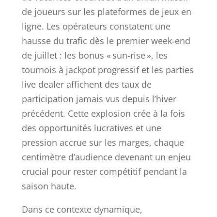
de joueurs sur les plateformes de jeux en
ligne. Les opérateurs constatent une
hausse du trafic dès le premier week‑end
de juillet : les bonus « sun‑rise », les
tournois à jackpot progressif et les parties
live dealer affichent des taux de
participation jamais vus depuis l’hiver
précédent. Cette explosion crée à la fois
des opportunités lucratives et une
pression accrue sur les marges, chaque
centimètre d’audience devenant un enjeu
crucial pour rester compétitif pendant la
saison haute.
Dans ce contexte dynamique,