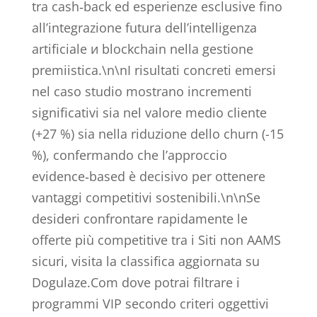
tra cash‑back ed esperienze esclusive fino
all’integrazione futura dell’intelligenza
artificiale и blockchain nella gestione
premiistica.\n\nI risultati concreti emersi
nel caso studio mostrano incrementi
significativi sia nel valore medio cliente
(+27 %) sia nella riduzione dello churn (-15
%), confermando che l’approccio
evidence‑based è decisivo per ottenere
vantaggi competitivi sostenibili.\n\nSe
desideri confrontare rapidamente le
offerte più competitive tra i Siti non AAMS
sicuri, visita la classifica aggiornata su
Dogulaze.Com dove potrai filtrare i
programmi VIP secondo criteri oggettivi