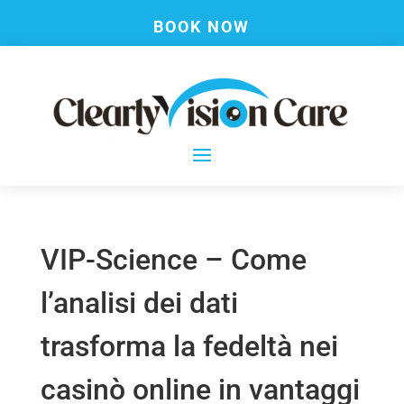
BOOK NOW
VIP‑Science – Come
l’analisi dei dati
trasforma la fedeltà nei
casinò online in vantaggi