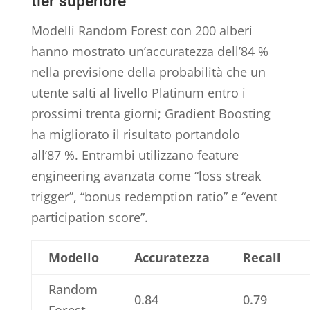
tier superiore
Modelli Random Forest con 200 alberi
hanno mostrato un’accuratezza dell’84 %
nella previsione della probabilità che un
utente salti al livello Platinum entro i
prossimi trenta giorni; Gradient Boosting
ha migliorato il risultato portandolo
all’87 %. Entrambi utilizzano feature
engineering avanzata come “loss streak
trigger”, “bonus redemption ratio” e “event
participation score”.
Modello
Accuratezza
Recall
Random
0.84
0.79
Forest