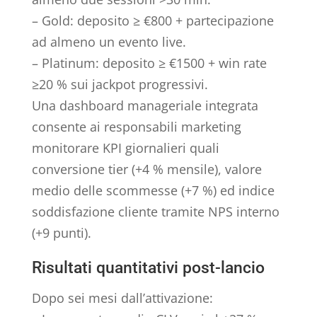
– Gold: deposito ≥ €800 + partecipazione
ad almeno un evento live.
– Platinum: deposito ≥ €1500 + win rate
≥20 % sui jackpot progressivi.
Una dashboard manageriale integrata
consente ai responsabili marketing
monitorare KPI giornalieri quali
conversione tier (+4 % mensile), valore
medio delle scommesse (+7 %) ed indice
soddisfazione cliente tramite NPS interno
(+9 punti).
Risultati quantitativi post‑lancio
Dopo sei mesi dall’attivazione: