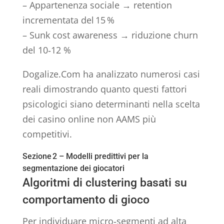
– Appartenenza sociale → retention
incrementata del 15 %
– Sunk cost awareness → riduzione churn
del 10‑12 %
Dogalize.Com ha analizzato numerosi casi
reali dimostrando quanto questi fattori
psicologici siano determinanti nella scelta
dei casino online non AAMS più
competitivi.
Sezione 2 – Modelli predittivi per la
segmentazione dei giocatori
Algoritmi di clustering basati su
comportamento di gioco
Per individuare micro‑segmenti ad alta