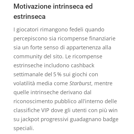
Motivazione intrinseca ed
estrinseca
I giocatori rimangono fedeli quando
percepiscono sia ricompense finanziarie
sia un forte senso di appartenenza alla
community del sito. Le ricompense
estrinseche includono cashback
settimanale del 5 % sui giochi con
volatilità media come
Starburst
, mentre
quelle intrinseche derivano dal
riconoscimento pubblico all’interno delle
classifiche VIP dove gli utenti con più win
su jackpot progressivi guadagnano badge
speciali.