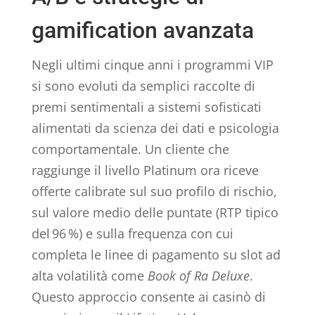
gamification avanzata
Negli ultimi cinque anni i programmi VIP
si sono evoluti da semplici raccolte di
premi sentimentali a sistemi sofisticati
alimentati da scienza dei dati e psicologia
comportamentale. Un cliente che
raggiunge il livello Platinum ora riceve
offerte calibrate sul suo profilo di rischio,
sul valore medio delle puntate (RTP tipico
del 96 %) e sulla frequenza con cui
completa le linee di pagamento su slot ad
alta volatilità come
Book of Ra Deluxe
.
Questo approccio consente ai casinò di