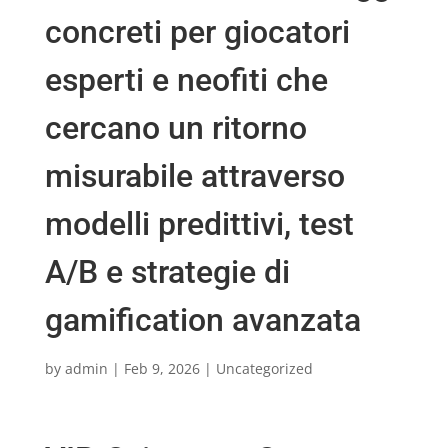
concreti per giocatori
esperti e neofiti che
cercano un ritorno
misurabile attraverso
modelli predittivi, test
A/B e strategie di
gamification avanzata
by
admin
|
Feb 9, 2026
|
Uncategorized